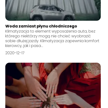
Woda zamiast płynu chłodniczego
Klimatyzacja to element wyposażenia auta, bez
którego niektórzy mogą nie chcieć wyobrazić
sobie dłużej jazdy. Klimatyzacja zapewnia komfort
kierowcy, jak i pasa...
2020-12-17