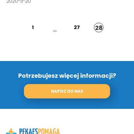
2020-11-20
28
1
27
...
Potrzebujesz więcej informacji?
NAPISZ DO NAS