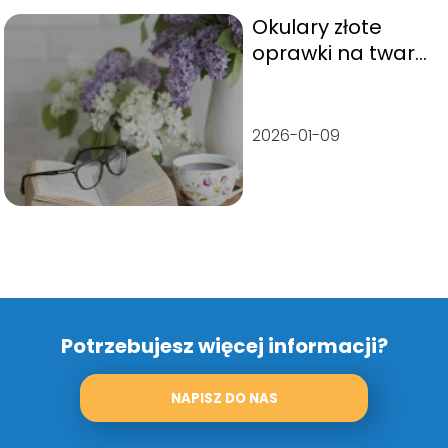
Okulary złote
oprawki na twarzy
– jak wyglądają i
czy to dobry
wybór?
2026-01-09
Potrzebujesz więcej informacji?
NAPISZ DO NAS