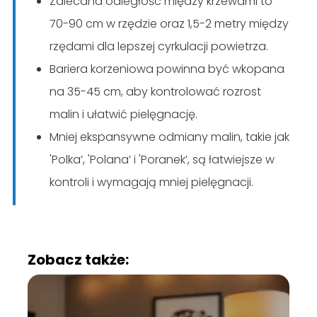
Zalecana odległość między krzewami to
70-90 cm w rzędzie oraz 1,5-2 metry między
rzędami dla lepszej cyrkulacji powietrza.
Bariera korzeniowa powinna być wkopana
na 35-45 cm, aby kontrolować rozrost
malin i ułatwić pielęgnację.
Mniej ekspansywne odmiany malin, takie jak
'Polka’, 'Polana’ i 'Poranek’, są łatwiejsze w
kontroli i wymagają mniej pielęgnacji.
Zobacz także: