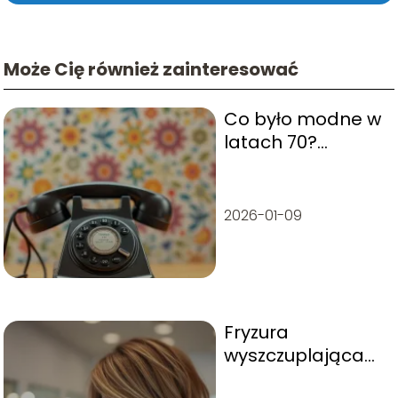
Może Cię również zainteresować
Co było modne w
latach 70?
Najważniejsze
trendy tamtej
dekady
2026-01-09
Fryzura
wyszczuplająca
twarz – najlepsze