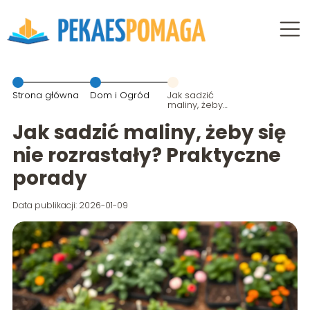
Strona główna
Dom i Ogród
Jak sadzić
maliny, żeby
się nie
rozrastały?
Jak sadzić maliny, żeby się
Praktyczne
porady
nie rozrastały? Praktyczne
porady
Data publikacji: 2026-01-09