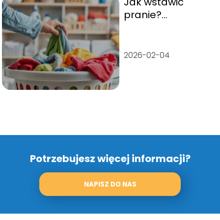
Jak wstawić
pranie?
Praktyczny
przewodnik krok
po kroku
2026-02-04
Potrzebujesz więcej informacji?
NAPISZ DO NAS