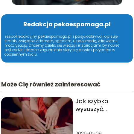
Redakcja pekaespomaga.pl
Zespół redakcyjny pekaespomaga.pl z pasją odkrywa i opisuje
tematy związane z domem, ogrodem, urodą, modą, zdrowiem i
motoryzacją. Chcemy dzielić się wiedzą i inspiracjami, by nawet
najbardziej złożone zagadnienia stały się proste i przydatne w
codziennym życiu.
Może Cię również zainteresować
Jak szybko
wysuszyć
paznokcie –
proste triki
2026-01-09