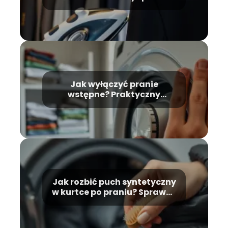
krok po kroku
Jak wyłączyć pranie
wstępne? Praktyczny
przewodnik krok po kroku
Jak rozbić puch syntetyczny
w kurtce po praniu? Sprawdź
skuteczne metody!