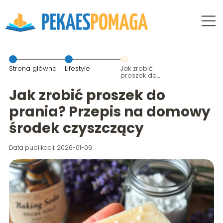
Strona główna
Lifestyle
Jak zrobić
proszek do
prania?
Przepis na
Jak zrobić proszek do
domowy
środek
prania? Przepis na domowy
czyszczący
środek czyszczący
Data publikacji: 2026-01-09