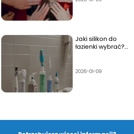
Jaki silikon do
łazienki wybrać?
Poradnik dla
trwałego
uszczelnienia
2026-01-09