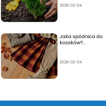
wskazówki
2026-02-04
Jaka spódnica do
kozaków?
Stylizacje na
jesień, które
musisz znać
2026-02-04