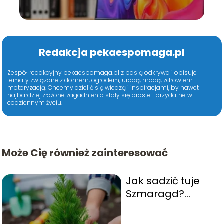
Redakcja pekaespomaga.pl
Zespół redakcyjny pekaespomaga.pl z pasją odkrywa i opisuje
tematy związane z domem, ogrodem, urodą, modą, zdrowiem i
motoryzacją. Chcemy dzielić się wiedzą i inspiracjami, by nawet
najbardziej złożone zagadnienia stały się proste i przydatne w
codziennym życiu.
Może Cię również zainteresować
Jak sadzić tuje
Szmaragd?
Praktyczne
porady i