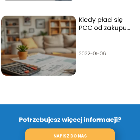
Kiedy płaci się
PCC od zakupu
mieszkania?
Przewodnik po
podatku
2022-01-06
Potrzebujesz więcej informacji?
NAPISZ DO NAS