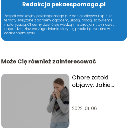
Redakcja pekaespomaga.pl
Zespół redakcyjny pekaespomaga.pl z pasją odkrywa i opisuje
tematy związane z domem, ogrodem, urodą, modą, zdrowiem i
motoryzacją. Chcemy dzielić się wiedzą i inspiracjami, by nawet
najbardziej złożone zagadnienia stały się proste i przydatne w
codziennym życiu.
Może Cię również zainteresować
Chore zatoki
objawy. Jakie
występują
najczęściej?
2022-01-06