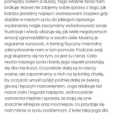
pomiędzy ciałem a duszą. Tego właśnie teraz nam
brakuje. Nawet nie zdajemy sobie sprawy z tego, jak
bardzo jesteśmy napięci i zestresowani. Dopiero gdy
dojdzie w naszym życiu do jakiegoś cięższego
wydarzenia, nagle zaczynamy wyładowywać swoje
frustracje i wtedy okazuje się, jak wiele negatywnych
emocji zgromadziliśmy w swoim ciele. Musimy je
regularnie wyrzucać. A trening fizyczny i mentalny
zdecydowanie nam w tym pomoże. Podczas sesji
jogi skupiamy się na tym, co jest tu i teraz. Cała
reszta naszego życia i każdy jego aspekt przestają
się dla nas liczyć. Oczywiście dalej są to rzeczy
ważne, ale zapominamy o nich na tę krótką chwilę,
by oczyścić umysł i pójść później dalej ze świeżą
głową i lepszym nastawieniem. Joga relaksuje też
nasze ciało i łagodzi napięcia. Jednocześnie
wzmacnia mięśnie i sprawia, że stają się one
znacznie silniejsze oraz mocniejsze, co przydaje się
nam nieraz w życiu codziennym. Z kolei taka joga dla