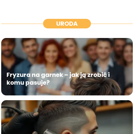
URODA
Fryzura na garnek – jak ją zrobić i
komu pasuje?