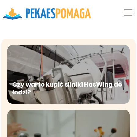
Czy warto kupić silniki HasWing do
łodzi?