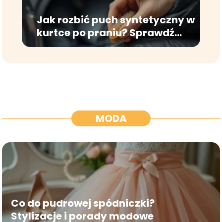
Jak rozbić puch syntetyczny w
kurtce po praniu? Sprawdź
skuteczne metody!
MODA
Co do pudrowej spódniczki?
Stylizacje i porady modowe