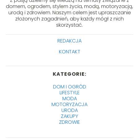
Z pasją dzielimy się wiedzą na tematy związane z
domem, ogrodem, stylem życia, modą, motoryzacją,
urodą i zdrowiem. Naszym celem jest upraszczanie
złożonych zagadnień, aby każdy mógł z nich
skorzystać.
REDAKCJA
KONTAKT
KATEGORIE:
DOM I OGRÓD
LIFESTYLE
MODA
MOTORYZACJA
URODA
ZAKUPY
ZDROWIE