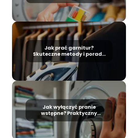
wskazówki i porady
Jak prać garnitur?
Skuteczne metody i porady
krok po kroku
Jak wyłączyć pranie
wstępne? Praktyczny
przewodnik krok po kroku