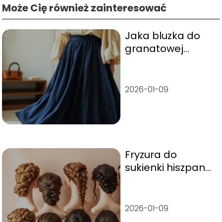
Może Cię również zainteresować
Jaka bluzka do
granatowej
spódnicy?
Przewodnik po
stylizacjach
2026-01-09
Fryzura do
sukienki hiszpanki
– jaką wybrać na
różne okazje?
2026-01-09