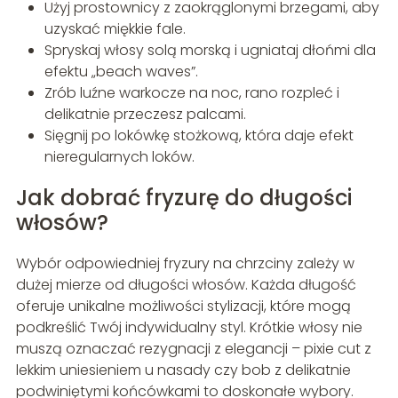
Użyj prostownicy z zaokrąglonymi brzegami, aby
uzyskać miękkie fale.
Spryskaj włosy solą morską i ugniataj dłońmi dla
efektu „beach waves”.
Zrób luźne warkocze na noc, rano rozpleć i
delikatnie przeczesz palcami.
Sięgnij po lokówkę stożkową, która daje efekt
nieregularnych loków.
Jak dobrać fryzurę do długości
włosów?
Wybór odpowiedniej fryzury na chrzciny zależy w
dużej mierze od długości włosów. Każda długość
oferuje unikalne możliwości stylizacji, które mogą
podkreślić Twój indywidualny styl. Krótkie włosy nie
muszą oznaczać rezygnacji z elegancji – pixie cut z
lekkim uniesieniem u nasady czy bob z delikatnie
podwiniętymi końcówkami to doskonałe wybory.