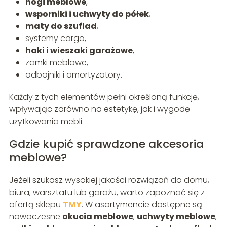
nogi meblowe
,
wsporniki i uchwyty do półek
,
maty do szuflad
,
systemy cargo,
haki i wieszaki garażowe
,
zamki meblowe,
odbojniki i amortyzatory.
Każdy z tych elementów pełni określoną funkcję,
wpływając zarówno na estetykę, jak i wygodę
użytkowania mebli.
Gdzie kupić sprawdzone akcesoria
meblowe?
Jeżeli szukasz wysokiej jakości rozwiązań do domu,
biura, warsztatu lub garażu, warto zapoznać się z
ofertą sklepu
TMY
. W asortymencie dostępne są
nowoczesne
okucia meblowe
,
uchwyty meblowe
,