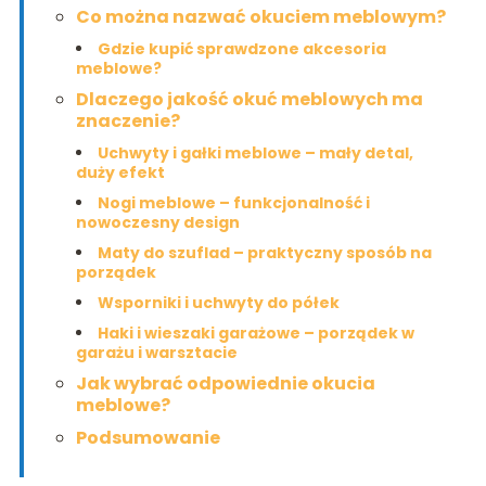
Co można nazwać okuciem meblowym?
Gdzie kupić sprawdzone akcesoria
meblowe?
Dlaczego jakość okuć meblowych ma
znaczenie?
Uchwyty i gałki meblowe – mały detal,
duży efekt
Nogi meblowe – funkcjonalność i
nowoczesny design
Maty do szuflad – praktyczny sposób na
porządek
Wsporniki i uchwyty do półek
Haki i wieszaki garażowe – porządek w
garażu i warsztacie
Jak wybrać odpowiednie okucia
meblowe?
Podsumowanie