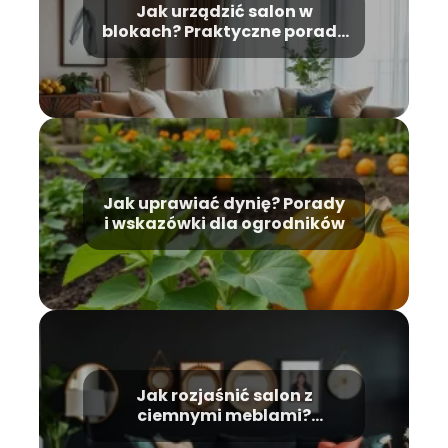
Jak urządzić salon w
blokach? Praktyczne porady
i inspiracje
Jak uprawiać dynię? Porady
i wskazówki dla ogrodników
Jak rozjaśnić salon z
ciemnymi meblami?
Sprawdzone porady i