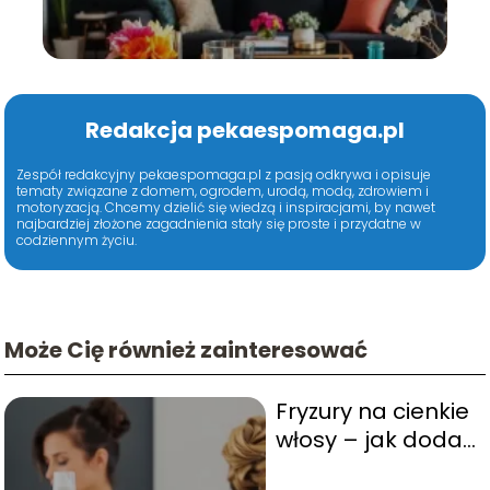
inspiracje
Redakcja pekaespomaga.pl
Zespół redakcyjny pekaespomaga.pl z pasją odkrywa i opisuje
tematy związane z domem, ogrodem, urodą, modą, zdrowiem i
motoryzacją. Chcemy dzielić się wiedzą i inspiracjami, by nawet
najbardziej złożone zagadnienia stały się proste i przydatne w
codziennym życiu.
Może Cię również zainteresować
Fryzury na cienkie
włosy – jak dodać
objętości i stylu?