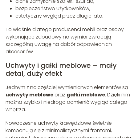
ciche zamykanie szafek i szuflad,
bezpieczeństwo użytkowników,
estetyczny wygląd przez długie lata.
To właśnie dlatego producenci mebli oraz osoby
wykonujące zabudowy na wymiar zwracają
szczególną uwagę na dobór odpowiednich
akcesoriów.
Uchwyty i gałki meblowe – mały
detal, duży efekt
Jednym z najczęściej wymienianych elementów są
uchwyty meblowe
oraz
gałki meblowe
. Dzięki nim
można szybko i niedrogo odmienić wygląd całego
wnętrza.
Nowoczesne uchwyty krawędziowe świetnie
komponują się z minimalistycznymi frontami,
natomiast klasyczne uchwyty relingowe sprawdzają