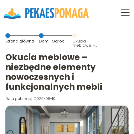
Strona główna
Dom i Ogród
Okucia
meblowe –
niezbędne
elementy
Okucia meblowe –
nowoczesnych
i
niezbędne elementy
funkcjonalnych
mebli
nowoczesnych i
funkcjonalnych mebli
Data publikacji: 2026-06-10