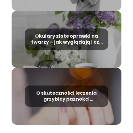
Okulary złote oprawki na
twarzy – jak wyglądają i czy
to dobry wybór?
O skuteczności leczenia
grzybicy paznokci
czosnkiem