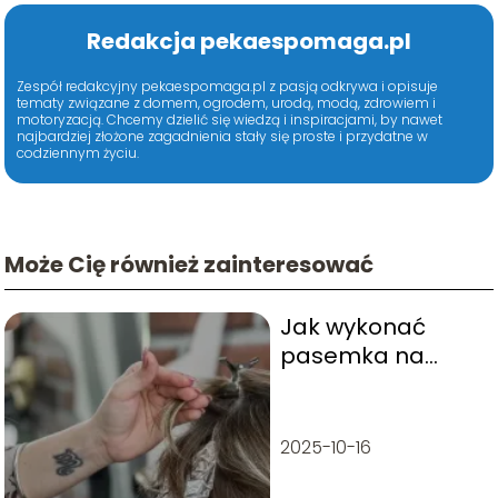
Redakcja pekaespomaga.pl
Zespół redakcyjny pekaespomaga.pl z pasją odkrywa i opisuje
tematy związane z domem, ogrodem, urodą, modą, zdrowiem i
motoryzacją. Chcemy dzielić się wiedzą i inspiracjami, by nawet
najbardziej złożone zagadnienia stały się proste i przydatne w
codziennym życiu.
Może Cię również zainteresować
Jak wykonać
pasemka na
ciemnych
włosach?
2025-10-16