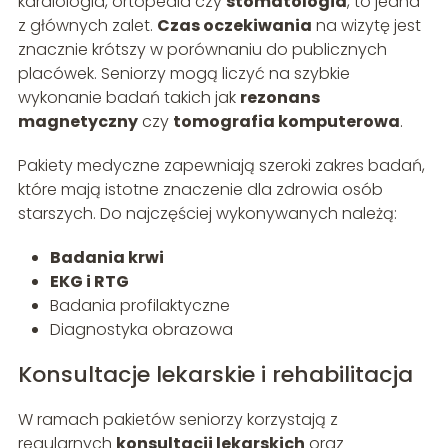
kardiologia, ortopedia czy
stomatologia
, to jedna
z głównych zalet.
Czas oczekiwania
na wizytę jest
znacznie krótszy w porównaniu do publicznych
placówek. Seniorzy mogą liczyć na szybkie
wykonanie badań takich jak
rezonans
magnetyczny
czy
tomografia komputerowa
.
Pakiety medyczne zapewniają szeroki zakres badań,
które mają istotne znaczenie dla zdrowia osób
starszych. Do najczęściej wykonywanych należą:
Badania krwi
EKG i RTG
Badania profilaktyczne
Diagnostyka obrazowa
Konsultacje lekarskie i rehabilitacja
W ramach pakietów seniorzy korzystają z
regularnych
konsultacji lekarskich
oraz